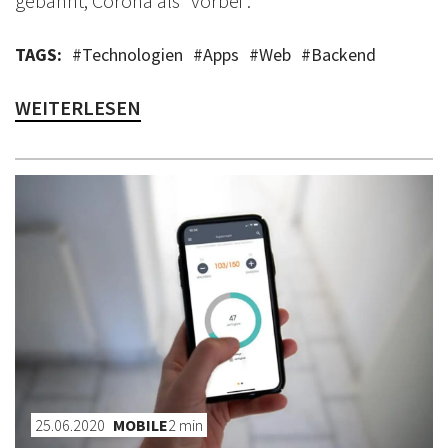
gebannt, Corona als “vorbei”.
TAGS:
#
Technologien
#
Apps
#
Web
#
Backend
WEITERLESEN
25.06.2020
MOBILE
2
min