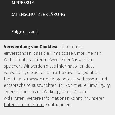
IMPRESSUM
DATENSCHUTZERKLÄRUNG
Folge uns auf:
Verwendung von Cookies:
Ich bin damit
einverstanden, dass die Firma cosee GmbH meinen
Webseitenbesuch zum Zwecke der Auswertung
cosee GmbH
speichert. Wir werden diese Informationen dazu
Mina-Rees-Straße 8
verwenden, die Seite noch attraktiver zu gestalten,
64295 Darmstadt
Inhalte anzupassen und Angebote zu verbessern und
+49 6151 95744 00
entsprechend auszurichten. Ihr könnt eure Einwilligung
jederzeit formlos mit Wirkung für die Zukunft
widerrufen. Weitere Informationen könnt ihr unserer
© cosee
2026
Datenschutzerklärung
entnehmen.
Apple, das Apple-Logo und deren Geräte sind
Warenzeichen von Apple Inc., die in den USA und